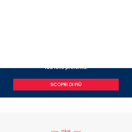
L’unica box decorativa e personalizzabile con la
tua foto preferita.
SCOPRI DI PIÙ
plus