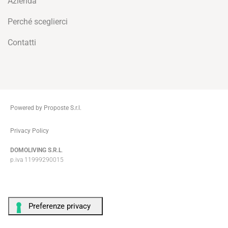
Azienda
Perché sceglierci
Contatti
Powered by Proposte S.r.l.
ThemeZaa
Privacy Policy
DOMOLIVING S.R.L
.
p.iva 11999290015